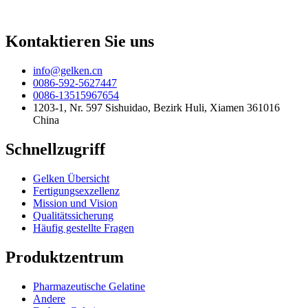
Kontaktieren Sie uns
info@gelken.cn
0086-592-5627447
0086-13515967654
1203-1, Nr. 597 Sishuidao, Bezirk Huli, Xiamen 361016
China
Schnellzugriff
Gelken Übersicht
Fertigungsexzellenz
Mission und Vision
Qualitätssicherung
Häufig gestellte Fragen
Produktzentrum
Pharmazeutische Gelatine
Andere